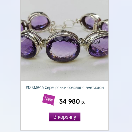
#0003943 Серебряный браслет с аметистом
New
34 980
р.
В корзину