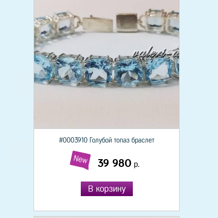
#0003910 Голубой топаз браслет
New
39 980
р.
В корзину