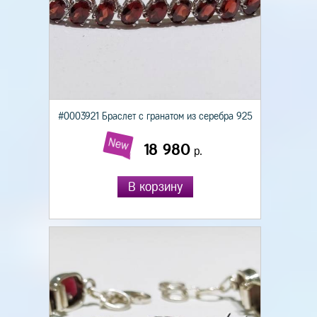
#0003921 Браслет с гранатом из серебра 925
New
18 980
р.
В корзину