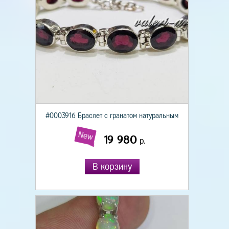
#0003916 Браслет с гранатом натуральным
New
19 980
р.
В корзину