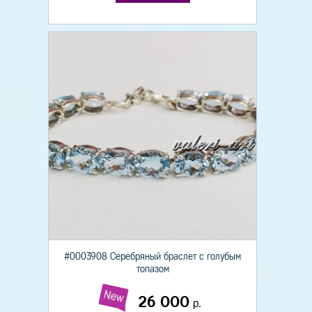
#0003908 Серебряный браслет с голубым
топазом
New
26 000
р.