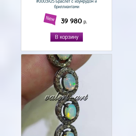
#0003925 Браслет с изумрудом и
бриллиантами
New
39 980
р.
В корзину