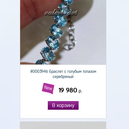
#0003946 Браслет с голубым топазом
серебряный
New
19 980
р.
В корзину