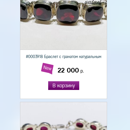
#0003918 Браслет с гранатом натуральным
New
22 000
р.
В корзину