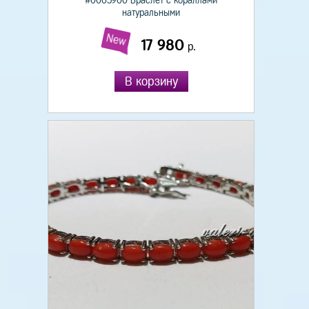
#0003900 Браслет с кораллами
натуральными
New
17 980
р.
В корзину