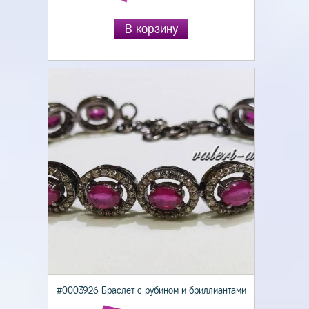
В корзину
#0003926 Браслет с рубином и бриллиантами