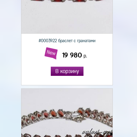
#0003922 браслет с гранатами
New
19 980
р.
В корзину