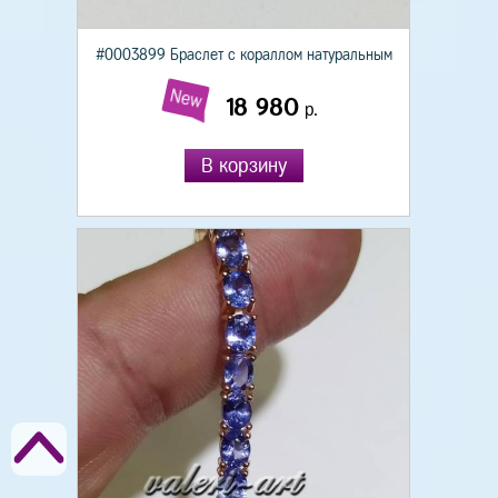
#0003899 Браслет с кораллом натуральным
New
18 980
р.
В корзину