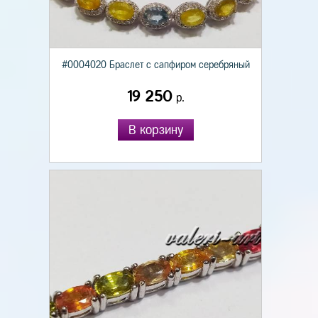
#0004020 Браслет с сапфиром серебряный
19 250
р.
В корзину