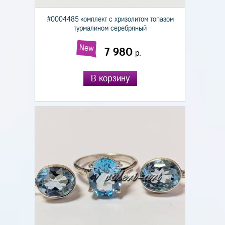
#0004485 комплект с хризолитом топазом
турмалином серебряный
New
7 980
р.
В корзину