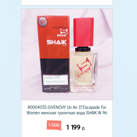
#0004035 GIVENCHY Un Air D"Escapade For
Women женская туалетная вода SHAIK W 96
1 500
1 199
р.