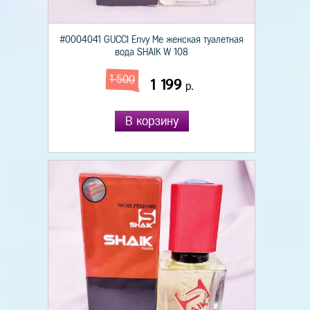
#0004041 GUCCI Envy Me женская туалетная
вода SHAIK W 108
1 500
1 199
р.
В корзину