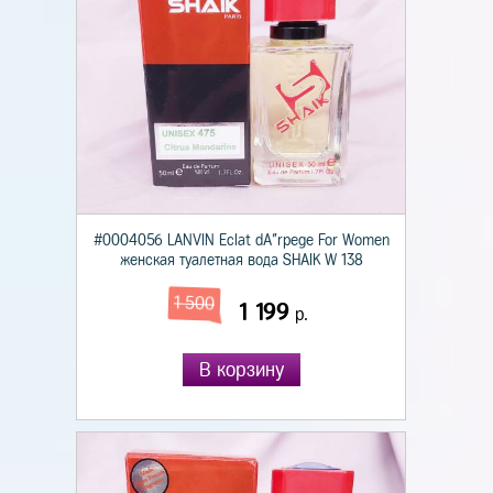
#0004056 LANVIN Eclat dA"rpege For Women
женская туалетная вода SHAIK W 138
1 500
1 199
р.
В корзину