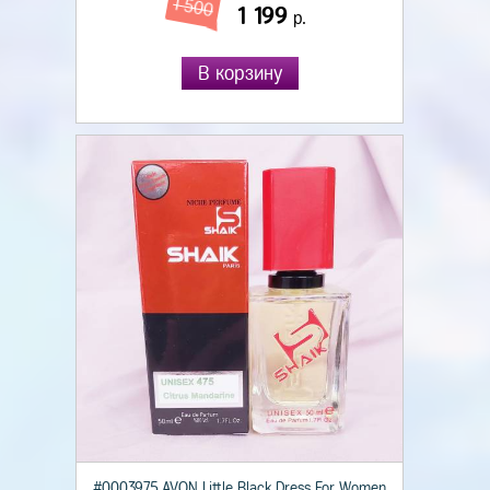
1 500
1 199
р.
В корзину
#0003975 AVON Little Black Dress For Women