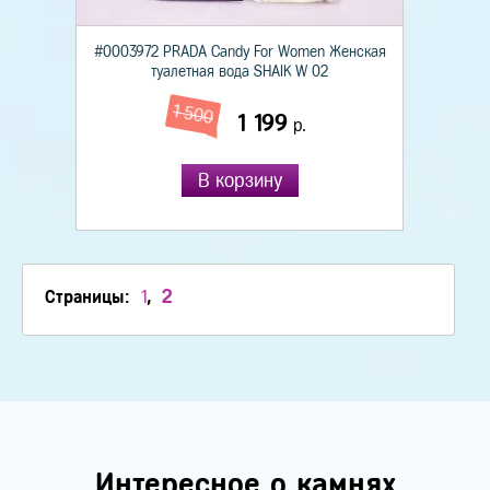
#0003972 PRADA Candy For Women Женская
туалетная вода SHAIK W 02
1 500
1 199
р.
В корзину
2
Страницы:
1
,
Интересное о камнях