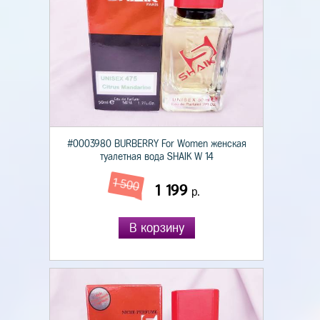
#0003980 BURBERRY For Women женская
туалетная вода SHAIK W 14
1 500
1 199
р.
В корзину