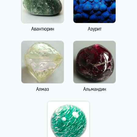
Авантюрин
Азурит
Алмаз
Альмандин