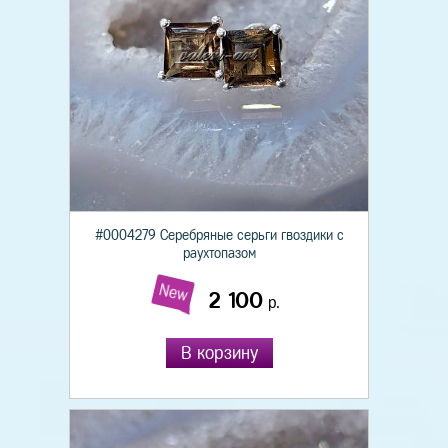
#0004279 Серебряные серьги гвоздики с
раухтопазом
New
2 100
р.
В корзину