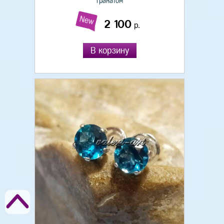
гранатом
New
2 100
р.
В корзину