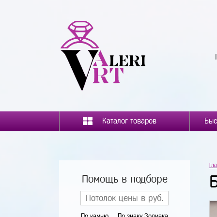
Каталог товаров
Гл
Помощь в подборе
По камню
По знаку Зодиака