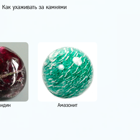
Как ухаживать за камнями
андин
Амазонит