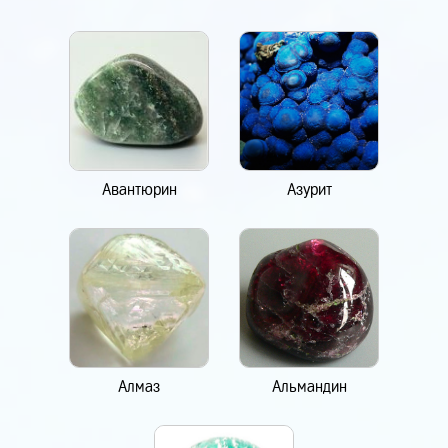
Авантюрин
Азурит
Алмаз
Альмандин