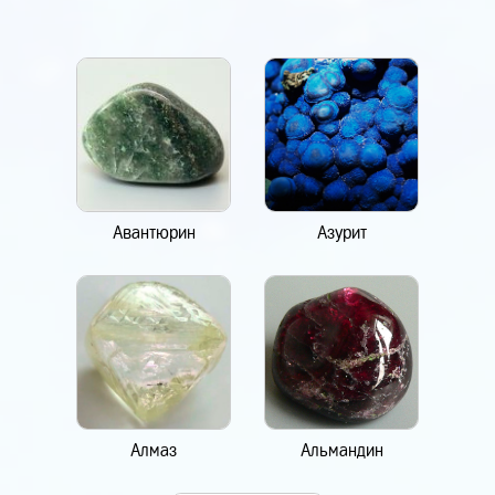
Авантюрин
Азурит
Алмаз
Альмандин