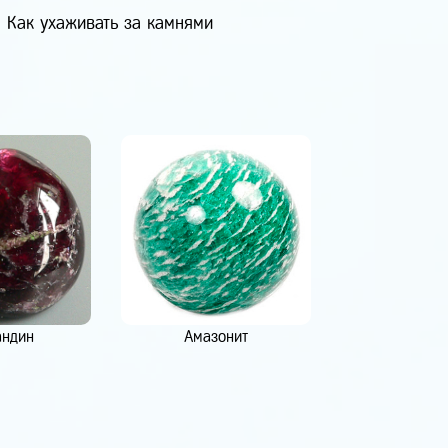
Как ухаживать за камнями
андин
Амазонит