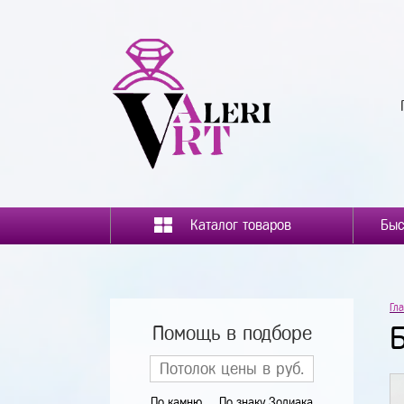
Каталог товаров
Гл
Помощь в подборе
По камню
По знаку Зодиака