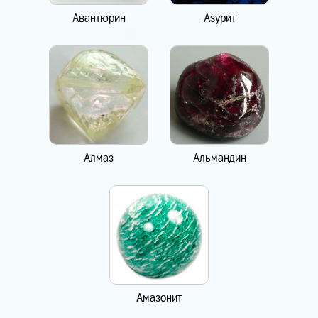
Авантюрин
Азурит
Алмаз
Альмандин
Амазонит