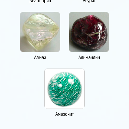
Авантюрин
Азурит
Алмаз
Альмандин
Амазонит