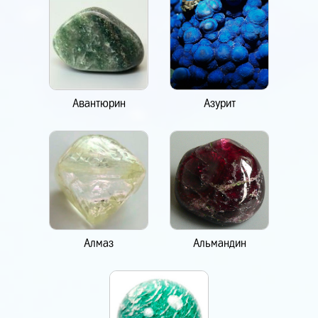
Авантюрин
Азурит
Алмаз
Альмандин