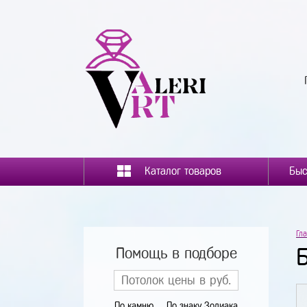
Каталог товаров
Гл
Помощь в подборе
По камню
По знаку Зодиака