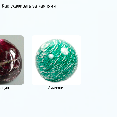
Как ухаживать за камнями
андин
Амазонит