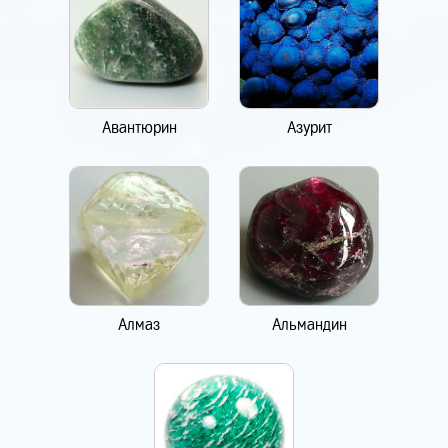
Авантюрин
Азурит
Алмаз
Альмандин