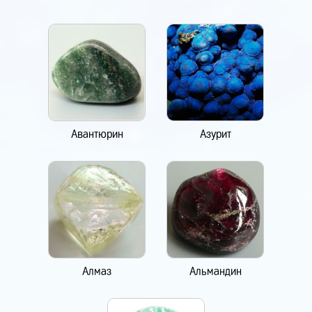
Авантюрин
Азурит
Алмаз
Альмандин