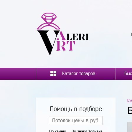
Каталог товаров
Гл
Помощь в подборе
По камню
По знаку Зодиака