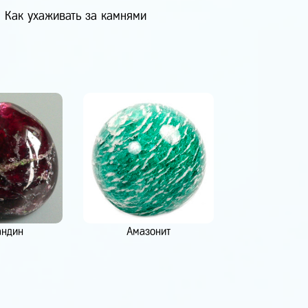
Как ухаживать за камнями
андин
Амазонит