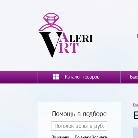
Каталог товаров
Гл
Помощь в подборе
По камню
По знаку Зодиака