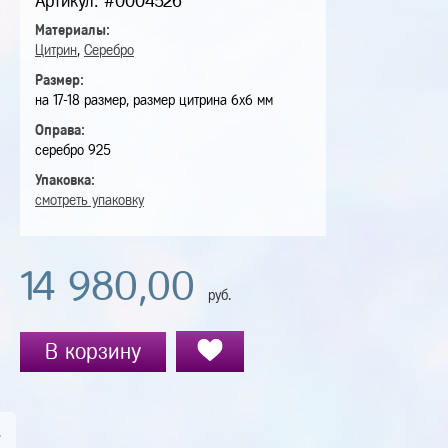
Артикул: #0004526
Материалы:
Цитрин
,
Серебро
Размер:
на 17-18 размер, размер цитрина 6х6 мм
Оправа:
серебро 925
Упаковка:
смотреть упаковку
14 980,00
руб.
В корзину
А