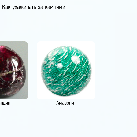
Как ухаживать за камнями
андин
Амазонит