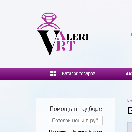
Каталог товаров
Гл
Помощь в подборе
По камню
По знаку Зодиака