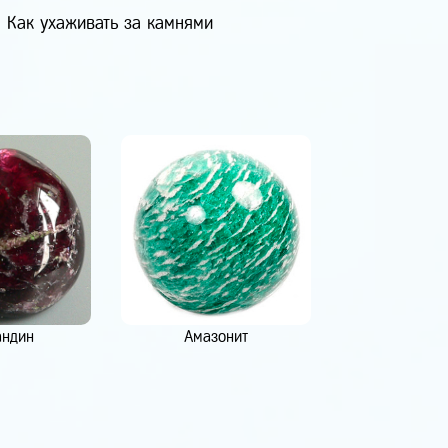
Как ухаживать за камнями
андин
Амазонит