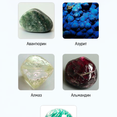
Авантюрин
Азурит
Алмаз
Альмандин