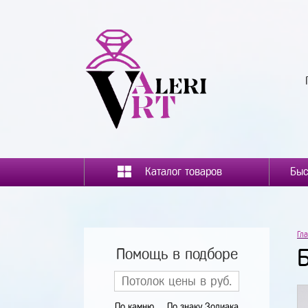
Каталог товаров
Гл
Помощь в подборе
По камню
По знаку Зодиака