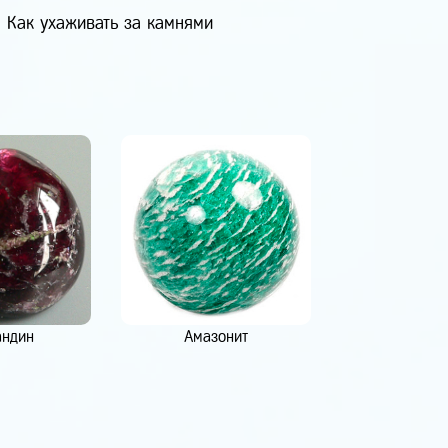
Как ухаживать за камнями
андин
Амазонит