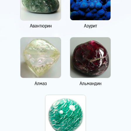
Авантюрин
Азурит
Алмаз
Альмандин