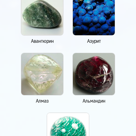
Авантюрин
Азурит
Алмаз
Альмандин