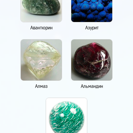
Авантюрин
Азурит
Алмаз
Альмандин