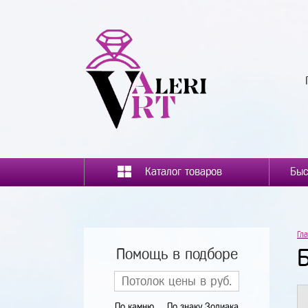
Каталог товаров
Гл
Помощь в подборе
По камню
По знаку Зодиака