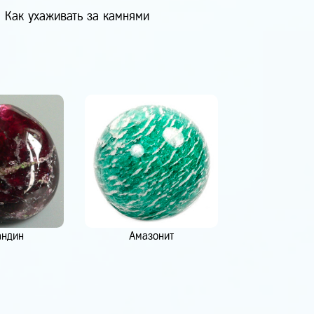
Как ухаживать за камнями
андин
Амазонит