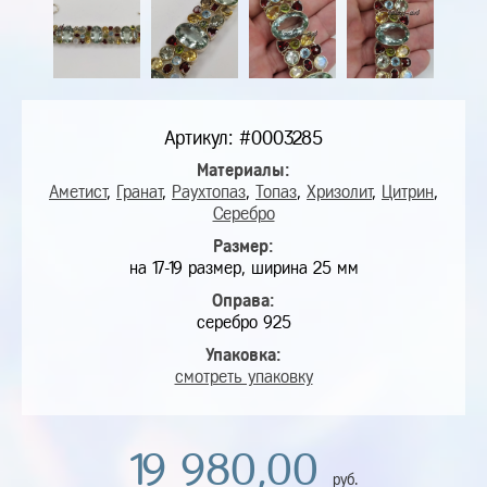
Артикул: #0003285
Материалы:
Аметист
,
Гранат
,
Раухтопаз
,
Топаз
,
Хризолит
,
Цитрин
,
Серебро
Размер:
на 17-19 размер, ширина 25 мм
Оправа:
серебро 925
Упаковка:
смотреть упаковку
19 980,00
руб.