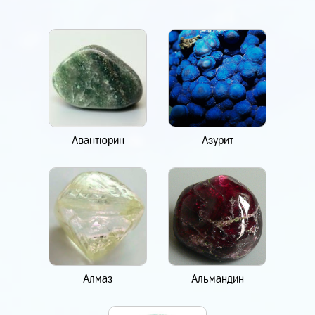
Авантюрин
Азурит
Алмаз
Альмандин