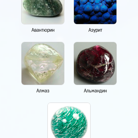
Авантюрин
Азурит
Алмаз
Альмандин