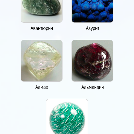
Авантюрин
Азурит
Алмаз
Альмандин