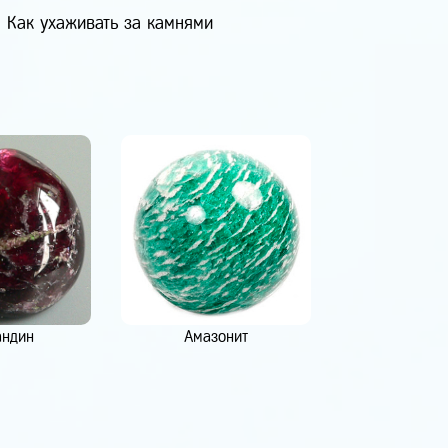
Как ухаживать за камнями
андин
Амазонит