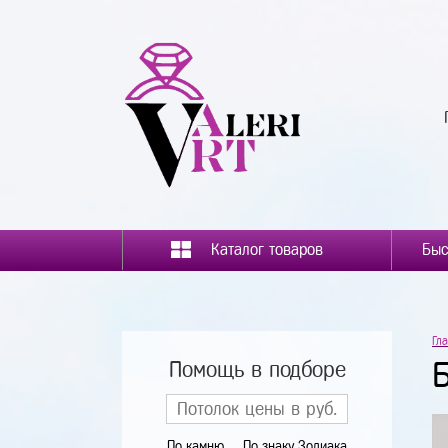
Каталог товаров
Гл
Помощь в подборе
По камню
По знаку Зодиака