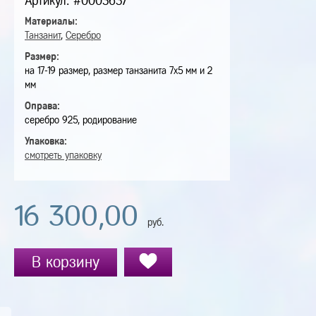
Артикул: #0003637
Материалы:
Танзанит
,
Серебро
Размер:
на 17-19 размер, размер танзанита 7х5 мм и 2
мм
Оправа:
серебро 925, родирование
Упаковка:
смотреть упаковку
16 300,00
руб.
В корзину