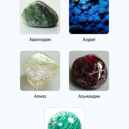
Авантюрин
Азурит
Алмаз
Альмандин