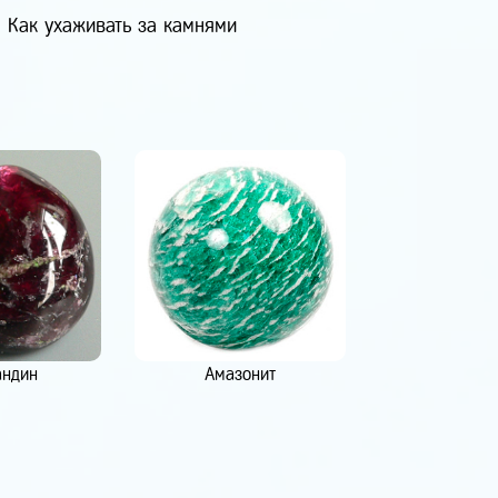
Как ухаживать за камнями
андин
Амазонит