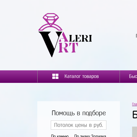
Каталог товаров
Гл
Помощь в подборе
По камню
По знаку Зодиака