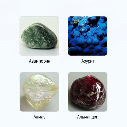
Авантюрин
Азурит
Алмаз
Альмандин