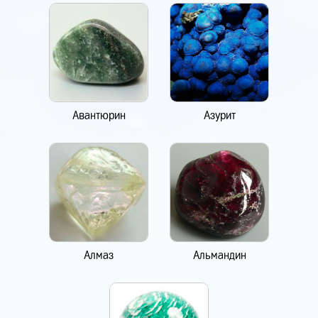
Авантюрин
Азурит
Алмаз
Альмандин