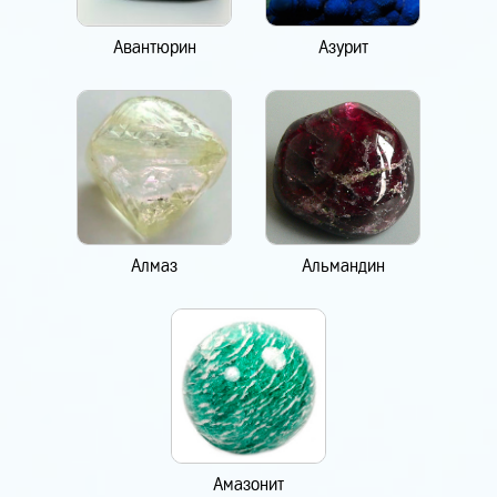
Авантюрин
Азурит
Алмаз
Альмандин
Амазонит