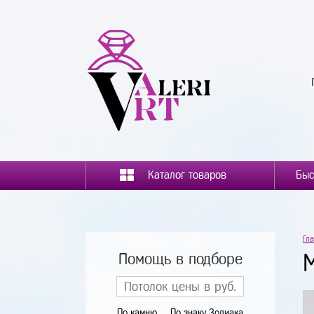
Каталог товаров
Гл
Помощь в подборе
По камню
По знаку Зодиака