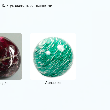
Как ухаживать за камнями
андин
Амазонит