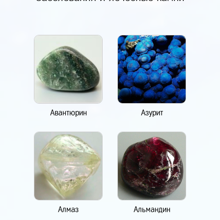
Авантюрин
Азурит
Алмаз
Альмандин