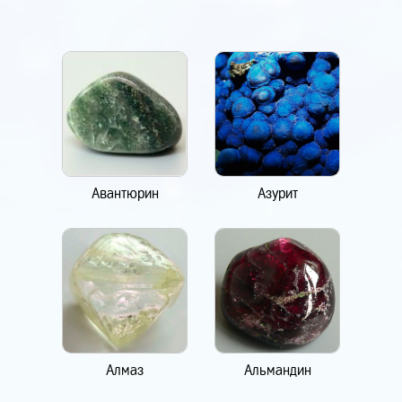
Авантюрин
Азурит
Алмаз
Альмандин