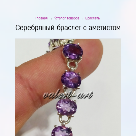
Главная
→
Каталог товаров
→
Браслеты
Серебряный браслет с аметистом