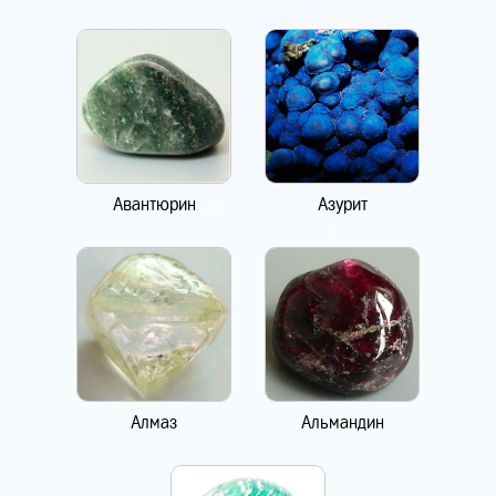
Авантюрин
Азурит
Алмаз
Альмандин