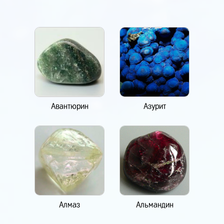
Авантюрин
Азурит
Алмаз
Альмандин