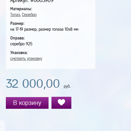
Артикул: #0003909
Материалы:
Топаз
,
Серебро
Размер:
на 17-19 размер, размер топаза 10х8 мм
Оправа:
серебро 925
Упаковка:
смотреть упаковку
32 000,00
руб.
В корзину
А