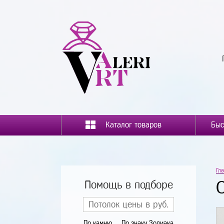
Каталог товаров
Гл
Помощь в подборе
По камню
По знаку Зодиака