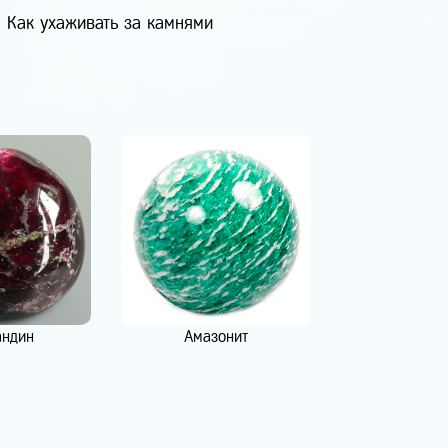
Как ухаживать за камнями
андин
Амазонит