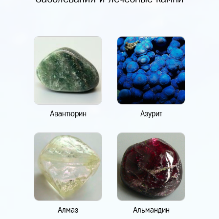
Авантюрин
Азурит
Алмаз
Альмандин