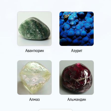
Авантюрин
Азурит
Алмаз
Альмандин