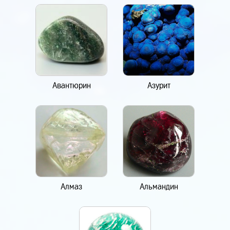
Авантюрин
Азурит
Алмаз
Альмандин