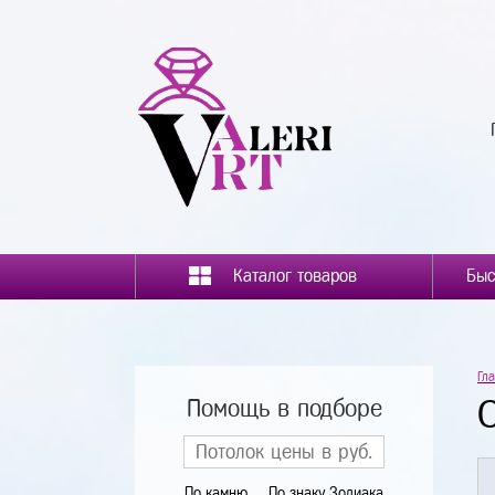
Каталог товаров
Гл
Помощь в подборе
По камню
По знаку Зодиака