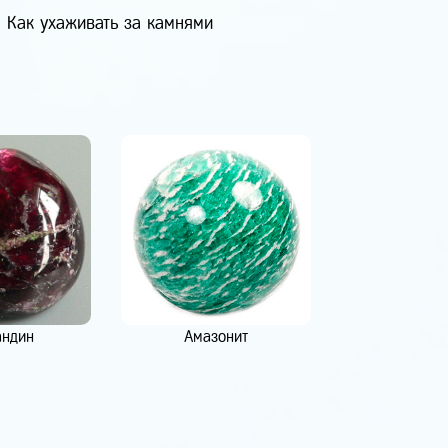
Как ухаживать за камнями
андин
Амазонит