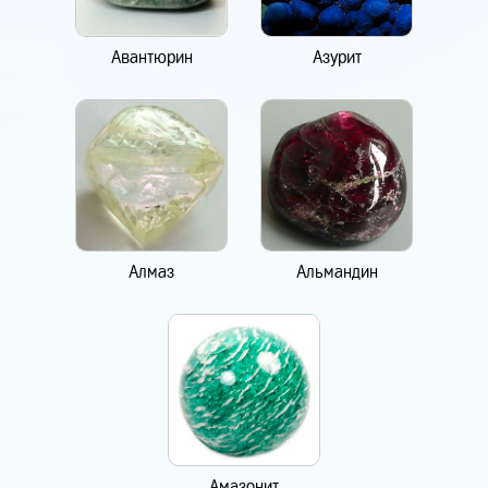
Авантюрин
Азурит
Алмаз
Альмандин
Амазонит