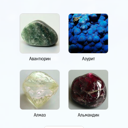
Авантюрин
Азурит
Алмаз
Альмандин