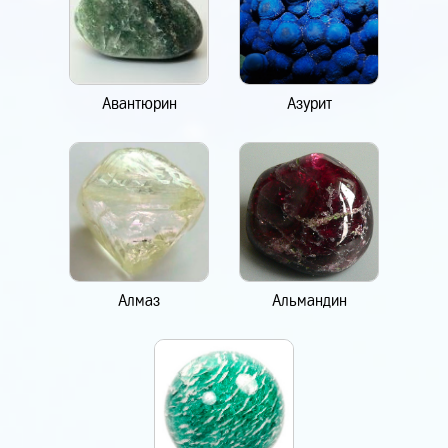
Авантюрин
Азурит
Алмаз
Альмандин