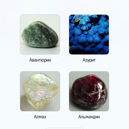
Авантюрин
Азурит
Алмаз
Альмандин