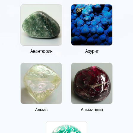
Авантюрин
Азурит
Алмаз
Альмандин