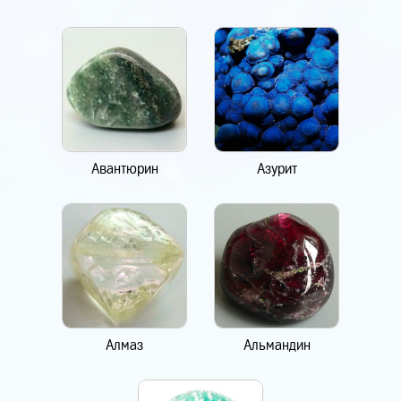
Авантюрин
Азурит
Алмаз
Альмандин