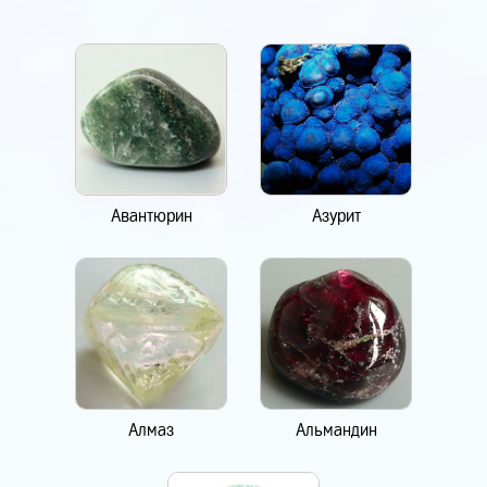
Авантюрин
Азурит
Алмаз
Альмандин